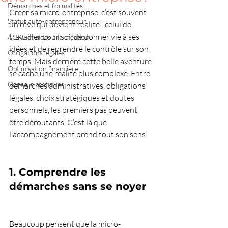
Démarches et formalités
Créer sa micro-entreprise, c’est souvent 
Statut auto-entrepreneur
un rêve qui devient réalité : celui de 
travailler pour soi, de donner vie à ses 
ACRE et aides à la création
idées et de reprendre le contrôle sur son 
Obligations légales
temps. Mais derrière cette belle aventure 
Optimisation financière
se cache une réalité plus complexe. Entre 
Conseils pratiques
démarches administratives, obligations 
légales, choix stratégiques et doutes 
personnels, les premiers pas peuvent 
être déroutants. C’est là que 
l’accompagnement prend tout son sens.
1. Comprendre les 
démarches sans se noyer
Beaucoup pensent que la micro-