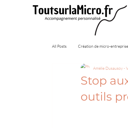
All Posts
Création de micro-entrepris
Amélie Dusausoy -
Démarches et formalités
Statu
Stop aux
Conseils pratiques
outils p