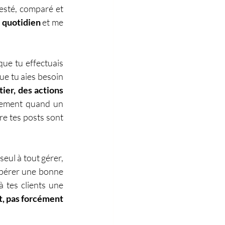
sté, comparé et 
 quotidien
 et me 
que tu effectuais 
ue tu aies besoin 
er, des actions 
uement quand un 
e tes posts sont 
eul à tout gérer, 
upérer une bonne 
à tes clients une 
t, pas forcément 