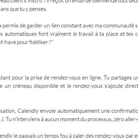
 client s'inscrit ? Il reçoit un email de bienvenue tout seul
 sans que tu y penses.
a permis de garder un lien constant avec ma communauté sa
 automatiques font vraiment le travail à ta place et tes cl
have pour fidéliser !"
stant pour la prise de rendez-vous en ligne. Tu partages un 
me un créneau disponible et le rendez-vous s'ajoute dire
isation, Calendly envoie automatiquement une confirmation
ur J. Tu n'interviens à aucun moment du processus, zéro aller-
endly je passais un temps fou à caler des rendez-vous par e