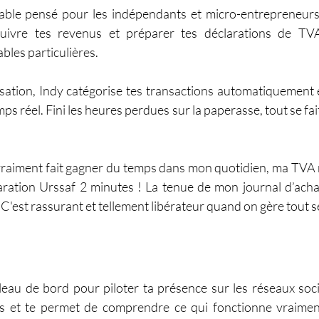
table pensé pour les indépendants et micro-entrepreneurs.
 suivre tes revenus et préparer tes déclarations de TV
les particulières.
sation, Indy catégorise tes transactions automatiquement e
s réel. Fini les heures perdues sur la paperasse, tout se fait
vraiment fait gagner du temps dans mon quotidien, ma TVA 
ration Urssaf 2 minutes ! La tenue de mon journal d’achat
. C'est rassurant et tellement libérateur quand on gère tout se
leau de bord pour piloter ta présence sur les réseaux sociau
ues et te permet de comprendre ce qui fonctionne vraimen