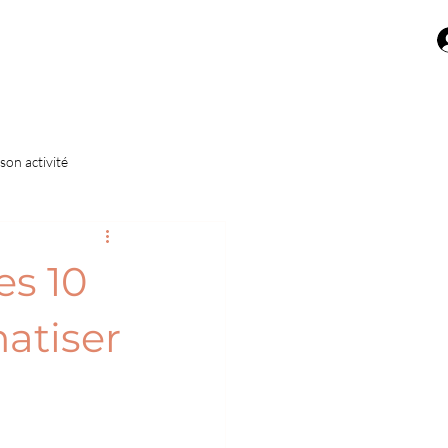
son activité
ales
Optimisation financière
es 10
matiser