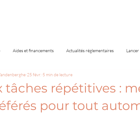
e
Aides et financements
Actualités réglementaires
Lancer 
 Vandenberghe
25 févr.
5 min de lecture
t auto-entrepreneur
ACRE et aides à la création
Obligations lég
 tâches répétitives : m
référés pour tout auto