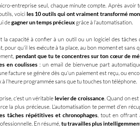
cro-entreprise seul, chaque minute compte. Après avoir te
tils, voici 
les 10 outils qui ont vraiment transformé mon
i de 
gagner un temps
précieux 
grâce à l'automatisation.
st la capacité à confier à un outil ou un logiciel des tâches 
, pour qu'il les exécute à ta place, au bon moment et sans q
ement, 
pendant que tu te concentres sur ton cœur de méti
es en coulisses
 : un email de bienvenue part automatiq
 une facture se génère dès qu'un paiement est reçu, ou encor
ux à l'heure programmée sans que tu touches ton téléphone.
ise, c'est un véritable 
levier de croissance
. Quand on est s
urce la plus précieuse. L'automatisation te permet d'en réc
les tâches répétitives et chronophages
, tout en offrant 
rofessionnelle. En résumé, 
tu travailles plus intelligemmen