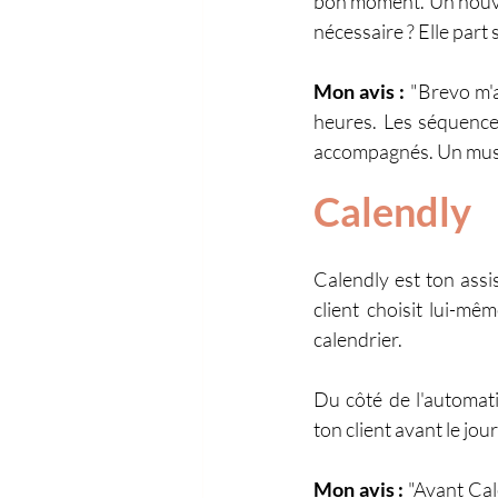
bon moment. Un nouveau
nécessaire ? Elle part
Mon avis : 
"Brevo m'
heures. Les séquences
accompagnés. Un must-
Calendly
Calendly est ton assi
client choisit lui-mê
calendrier.
Du côté de l'automat
ton client avant le jo
Mon avis : 
"Avant Cal