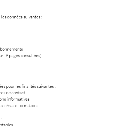
r les données suivantes :
 abonnements
e IP, pages consultées)
s pour les finalités suivantes :
res de contact
ons informatives
accès aux formations
ur
mptables