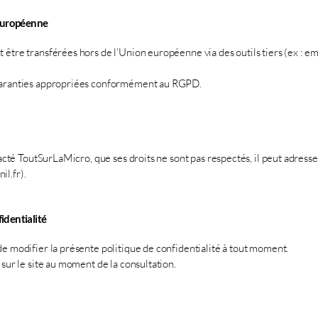
 européenne
 être transférées hors de l’Union européenne via des outils tiers (ex : em
 garanties appropriées conformément au RGPD.
ntacté ToutSurLaMicro, que ses droits ne sont pas respectés, il peut adress
il.fr
).
identialité
de modifier la présente politique de confidentialité à tout moment.
 sur le site au moment de la consultation.