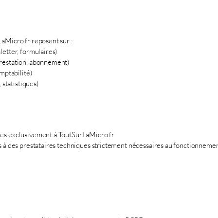
aMicro.fr reposent sur :
letter, formulaires)
prestation, abonnement)
omptabilité)
 statistiques)
ées exclusivement à ToutSurLaMicro.fr
s à des prestataires techniques strictement nécessaires au fonctionnement