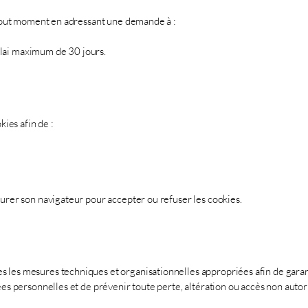
à tout moment en adressant une demande à :
lai maximum de 30 jours.
kies afin de :
gurer son navigateur pour accepter ou refuser les cookies.
 les mesures techniques et organisationnelles appropriées afin de garant
ées personnelles et de prévenir toute perte, altération ou accès non autor