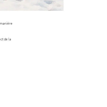
a manière
ct de la