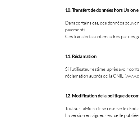
10. Transfert de données hors Union
Dans certains cas, des données peuvent
paiement).
Ces transferts sont encadrés par des
11. Réclamation
Si l’utilisateur estime, après avoir co
réclamation auprès de la CNIL (
www.cn
12. Modification de la politique de conf
ToutSurLaMicro.fr se réserve le droit 
La version en vigueur est celle publiée