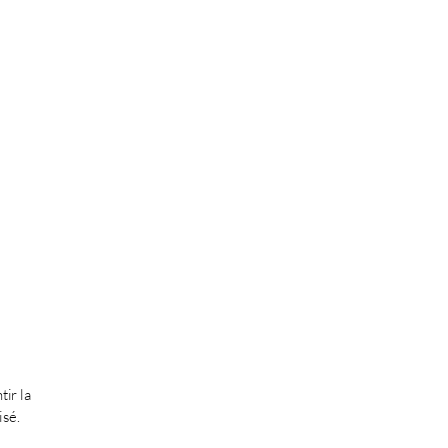
ir la
isé.