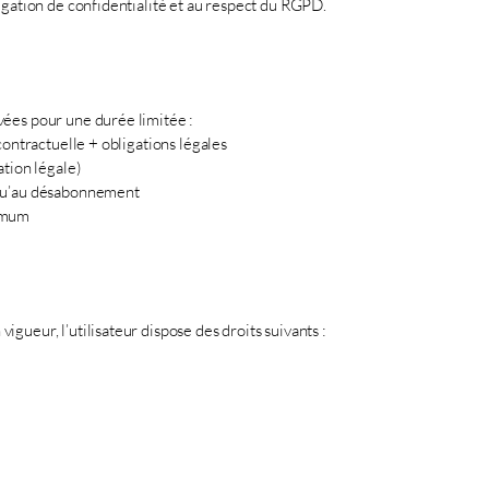
igation de confidentialité et au respect du RGPD.
ées pour une durée limitée :
contractuelle + obligations légales
ation légale)
squ’au désabonnement
imum
ueur, l’utilisateur dispose des droits suivants :