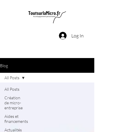
Log In
Blog
All Posts
All Posts
Création
de micro-
entreprise
Aides et
financements
Actualités