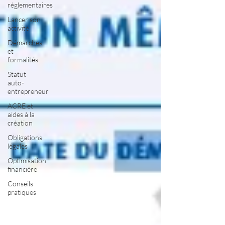
réglementaires
Lancer son
activité
Démarches
et
formalités
Statut
auto-
entrepreneur
ACRE et
aides à la
création
Obligations
légales
Optimisation
financière
Conseils
pratiques