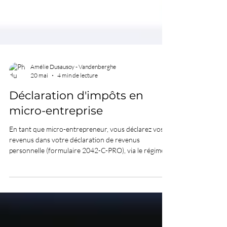
Amélie Dusausoy - Vandenberghe
20 mai
4 min de lecture
Déclaration d'impôts en
micro-entreprise
En tant que micro-entrepreneur, vous déclarez vos
revenus dans votre déclaration de revenus
personnelle (formulaire 2042-C-PRO), via le régime
micro-BIC ou micro-BNC. L'administration applique
un abattement forfaitaire sur votre chiffre d'affaires
avant de calculer l'impôt dû.